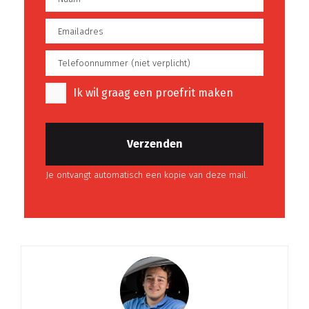
Warmtewerend glas
Metaalkleur
Aluminium delen
exterieur
Koplampen adaptief
Ik wil graag een proefrit maken
Buitenspiegels in
carrosseriekleur
LED achterlichten
Je ontvangt automatisch een kopie van deze mail.
Infotainment
Rondomzicht
Multimedia-
camera
voorbereiding
Navigatiesysteem
full map + hard disk
Audio installatie